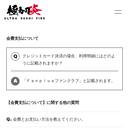
HOME
INFORMATION
会費支払について
SCHEDULE
PROFILE
DISCOGRAPHY
Youtube
クレジットカード決済の場合、利用明細にはどのよ
Q
うに記載されますか？
SHOP
BLOG
「Ｆａｎｐｌｕｓファンクラブ」と記載されます。
MOVIE
PHOTO
A
Contact
Q&A
【会費支払について】に関する他の質問
会費とお支払い方法を教えてください。
Q.