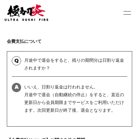
HOME
INFORMATION
会費支払について
SCHEDULE
PROFILE
DISCOGRAPHY
Youtube
月途中で退会をすると、残りの期間分は日割り返金
Q
されますか？
SHOP
BLOG
いいえ、日割り返金は行われません。
MOVIE
PHOTO
A
月途中で退会（自動継続の停止）をすると、直近の
Contact
Q&A
更新日から会員期限までサービスをご利用いただけ
ます。次回更新日が終了後、退会となります。