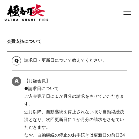
HOME
INFORMATION
会費支払について
SCHEDULE
PROFILE
DISCOGRAPHY
Youtube
請求日・更新日について教えてください。
Q
SHOP
BLOG
【月額会員】
A
MOVIE
PHOTO
●請求日について
ご入金完了日に１か月分の請求をさせていただきま
Contact
Q&A
す。
翌月以降、自動継続を停止されない限り自動継続決
済となり、次回更新日に１か月分の請求をさせてい
ただきます。
なお、自動継続の停止のお手続きは更新日の前日24