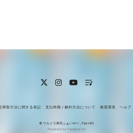
定商取引法に関する表記
支払時期 / 解約方法について
推奨環境
ヘルプ 
© ウルトラ寿司ふぁいやー ,
Fan+Kit
Powered by Fanplus.inc