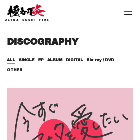
HOME
INFORMATION
DISCOGRAPHY
SCHEDULE
PROFILE
DISCOGRAPHY
Youtube
ALL
SINGLE
EP
ALBUM
DIGITAL
Blu-ray / DVD
OTHER
SHOP
BLOG
MOVIE
PHOTO
Contact
Q&A