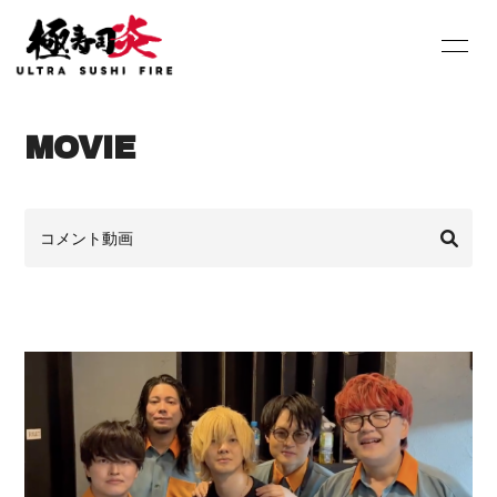
HOME
INFORMATION
MOVIE
SCHEDULE
PROFILE
DISCOGRAPHY
Youtube
SHOP
BLOG
MOVIE
PHOTO
Contact
Q&A