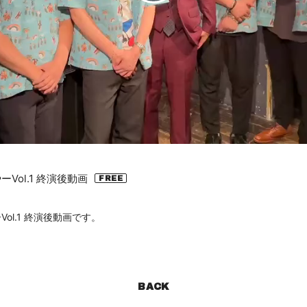
P
l
a
y
V
Vol.1 終演後動画
ol.1 終演後動画です。
i
d
BACK