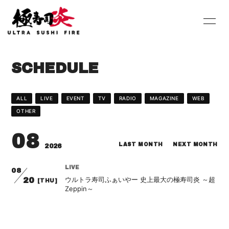
HOME
INFORMATION
SCHEDULE
SCHEDULE
PROFILE
DISCOGRAPHY
Youtube
ALL
LIVE
EVENT
TV
RADIO
MAGAZINE
WEB
OTHER
SHOP
BLOG
08
MOVIE
PHOTO
LAST MONTH
NEXT MONTH
2026
Contact
Q&A
LIVE
08
ウルトラ寿司ふぁいやー 史上最大の極寿司炎 ～超
20
[THU]
Zeppin～