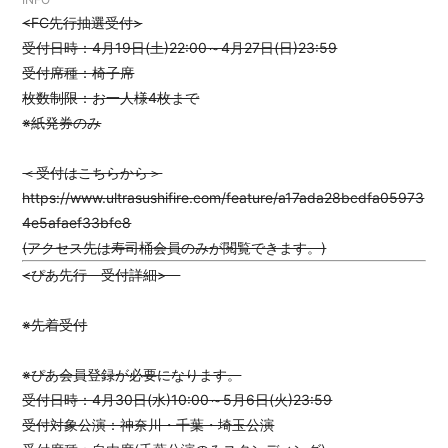
会員登録
ログイン
<FC先行抽選受付>
受付日時：4月19日(土)22:00～4月27日(日)23:59
受付席種：椅子席
枚数制限：お一人様4枚まで
※紙発券のみ
＜受付はこちらから＞
https://www.ultrasushifire.com/feature/a17ada28bcdfa05973
4e5afaef33bfc8
(アクセス先は寿司桶会員のみが閲覧できます。)
<ぴあ先行 受付詳細>
※先着受付
※ぴあ会員登録が必要になります。
受付日時：4月30日(水)10:00～5月6日(火)23:59
受付対象公演：神奈川・千葉・埼玉公演