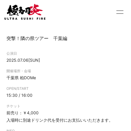
HOME
INFORMATION
突撃！隣の県ツアー 千葉編
SCHEDULE
PROFILE
公演日
DISCOGRAPHY
Youtube
2025.07.06
[SUN]
SHOP
BLOG
開催場所・会場
千葉県
柏DOMe
MOVIE
PHOTO
OPEN/START
15:30 / 16:00
Contact
Q&A
チケット
前売り：￥4,000
入場時に別途ドリンク代を受付にお支払いいただきます。
INFO