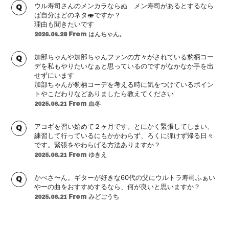
ウル寿司さんのメンカラならぬ メン寿司があるとするなら
ば自分はどのネタ🍣ですか？
理由も聞きたいです
From はんちゃん。
2026.04.28
加部ちゃんや加部ちゃんファンの方々がされている豹柄コー
デを私もやりたいなぁと思っているのですがなかなか手を出
せずにいます
加部ちゃんが豹柄コーデを考える時に気をつけているポイン
トやこだわりなどありましたら教えてください
From 血冬
2025.06.21
アコギを習い始めて２ヶ月です。とにかく緊張してしまい、
練習して行っているにもかかわらず、ろくに弾けず帰る日々
です。緊張をやわらげる方法ありますか？
From ゆきえ
2025.06.21
かべさ〜ん。ギターが好きな60代の父にウルトラ寿司ふぁい
やーの曲をおすすめするなら、何が良いと思いますか？
From みどごうち
2025.06.21