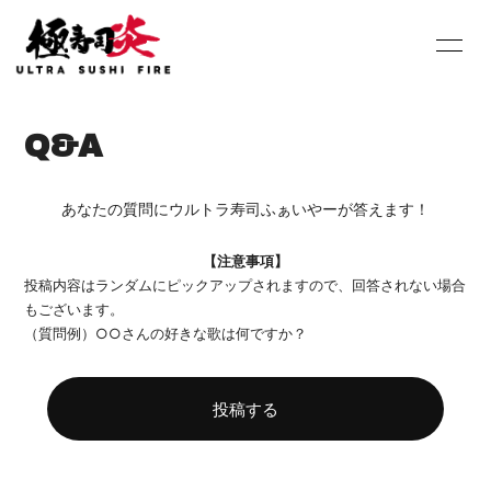
HOME
INFORMATION
Q&A
SCHEDULE
PROFILE
DISCOGRAPHY
Youtube
あなたの質問にウルトラ寿司ふぁいやーが答えます！
SHOP
BLOG
【注意事項】
投稿内容はランダムにピックアップされますので、回答されない場合
MOVIE
PHOTO
もございます。
（質問例）○○さんの好きな歌は何ですか？
Contact
Q&A
投稿する