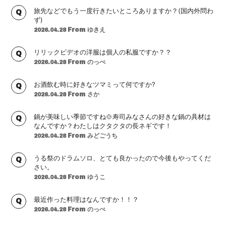
会員登録
ログイン
旅先などでもう一度行きたいところありますか？(国内外問わ
ず)
From ゆきえ
2026.04.28
リリックビデオの洋服は個人の私服ですか？？
From のっぺ
2026.04.28
お酒飲む時に好きなツマミって何ですか?
From さか
2026.04.28
鍋が美味しい季節ですね🍲寿司みなさんの好きな鍋の具材は
なんですか？わたしはクタクタの長ネギです！
From みどごうち
2026.04.28
うる祭のドラムソロ、とても良かったので今後もやってくだ
さい。
From ゆうこ
2026.04.28
最近作った料理はなんですか！！？
From のっぺ
2026.04.28