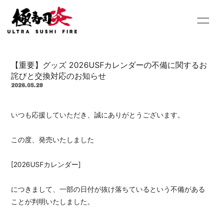
HOME
INFORMATION
【重要】グッズ 2026USFカレンダーの不備に関するお
SCHEDULE
PROFILE
詫びと交換対応のお知らせ
2026.05.28
DISCOGRAPHY
Youtube
いつも応援していただき、誠にありがとうございます。
SHOP
BLOG
MOVIE
PHOTO
この度、発売いたしました
Contact
Q&A
[2026USFカレンダー]
につきまして、一部の日付が抜け落ちているという不備がある
ことが判明いたしました。