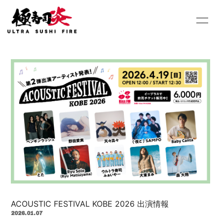
HOME
INFORMATION
SCHEDULE
PROFILE
DISCOGRAPHY
Youtube
SHOP
BLOG
MOVIE
PHOTO
Contact
Q&A
ACOUSTIC FESTIVAL KOBE 2026 出演情報
2026.01.07