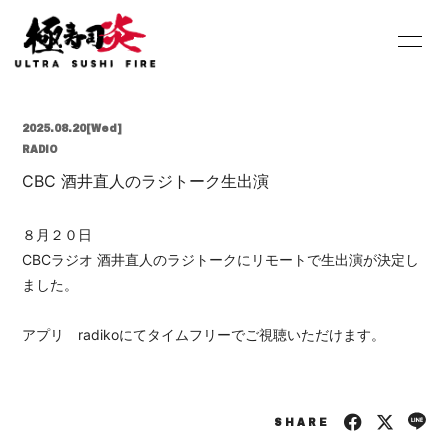
HOME
INFORMATION
2025.08.20
[Wed]
SCHEDULE
PROFILE
RADIO
CBC 酒井直人のラジトーク生出演
DISCOGRAPHY
Youtube
SHOP
BLOG
８月２０日
CBCラジオ 酒井直人のラジトークにリモートで生出演が決定し
MOVIE
PHOTO
ました。
Contact
Q&A
アプリ radikoにてタイムフリーでご視聴いただけます。
SHARE