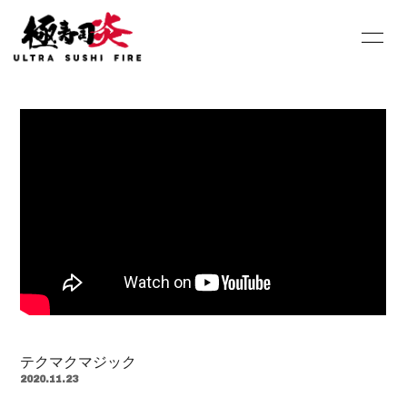
HOME
INFORMATION
SCHEDULE
PROFILE
DISCOGRAPHY
Youtube
SHOP
BLOG
MOVIE
PHOTO
Contact
Q&A
テクマクマジック
2020.11.23