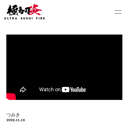
HOME
INFORMATION
SCHEDULE
PROFILE
DISCOGRAPHY
Youtube
SHOP
BLOG
MOVIE
PHOTO
Contact
Q&A
つみき
2022.11.16