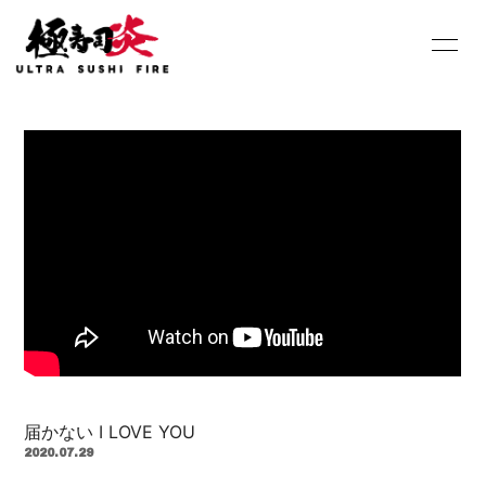
HOME
INFORMATION
SCHEDULE
PROFILE
DISCOGRAPHY
Youtube
SHOP
BLOG
MOVIE
PHOTO
Contact
Q&A
届かない I LOVE YOU
2020.07.29