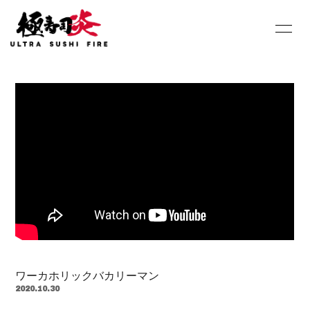
HOME
INFORMATION
SCHEDULE
PROFILE
DISCOGRAPHY
Youtube
SHOP
BLOG
MOVIE
PHOTO
Contact
Q&A
ワーカホリックバカリーマン
2020.10.30