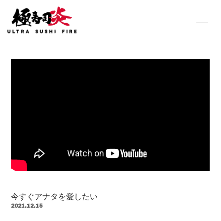
HOME
INFORMATION
SCHEDULE
PROFILE
DISCOGRAPHY
Youtube
SHOP
BLOG
MOVIE
PHOTO
Contact
Q&A
今すぐアナタを愛したい
2021.12.15