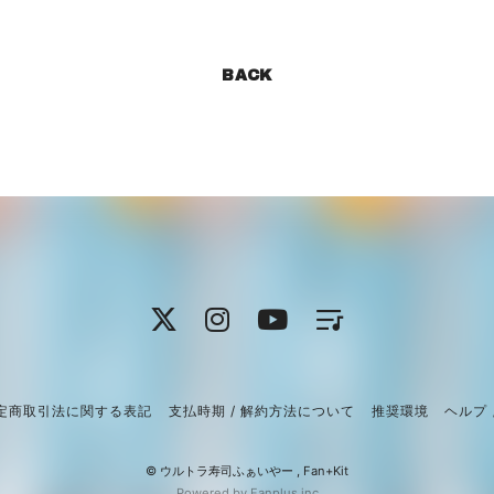
BACK
定商取引法に関する表記
支払時期 / 解約方法について
推奨環境
ヘルプ 
© ウルトラ寿司ふぁいやー ,
Fan+Kit
Powered by Fanplus.inc