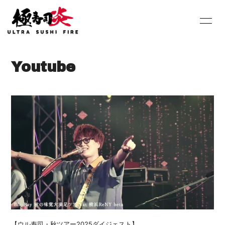
HOME
INFORMATION
Youtube
SCHEDULE
PROFILE
DISCOGRAPHY
Youtube
SHOP
BLOG
MOVIE
PHOTO
Contact
Q&A
【ウル寿司・秋ツアー2025ダイジェスト】