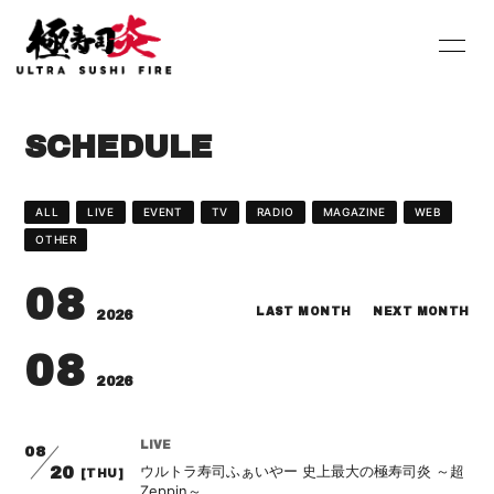
HOME
INFORMATION
SCHEDULE
SCHEDULE
PROFILE
DISCOGRAPHY
Youtube
ALL
LIVE
EVENT
TV
RADIO
MAGAZINE
WEB
OTHER
SHOP
BLOG
08
MOVIE
PHOTO
LAST MONTH
NEXT MONTH
2026
08
Contact
Q&A
2026
LIVE
08
ウルトラ寿司ふぁいやー 史上最大の極寿司炎 ～超
20
[THU]
Zeppin～