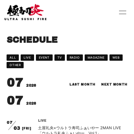
HOME
INFORMATION
SCHEDULE
SCHEDULE
PROFILE
DISCOGRAPHY
Youtube
ALL
LIVE
EVENT
TV
RADIO
MAGAZINE
WEB
OTHER
SHOP
BLOG
07
MOVIE
PHOTO
LAST MONTH
NEXT MONTH
2026
07
Contact
Q&A
2026
LIVE
07
土屋礼央×ウルトラ寿司ふぁいやー 2MAN LIVE
03
[FRI]
「ウルトラ礼央ふぁいやー Vol.1」