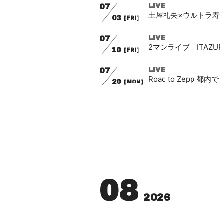
07
LIVE
土屋礼央×ウルトラ寿司
03
[FRI]
07
LIVE
2マンライブ ITAZURA S
10
[FRI]
07
LIVE
Road to Zepp
20
[MON]
08
2026