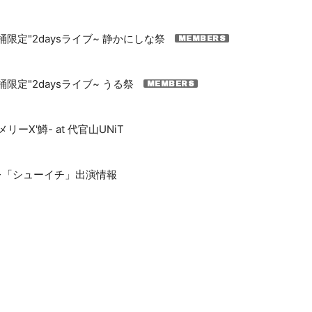
桶限定"2daysライブ~ 静かにしな祭
桶限定"2daysライブ~ うる祭
ーX'鱒- at 代官山UNiT
テレ「シューイチ」出演情報