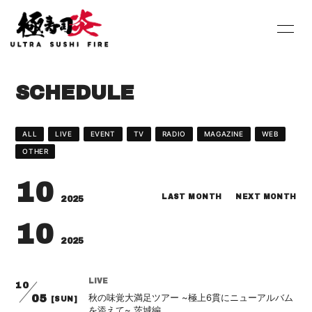
HOME
INFORMATION
SCHEDULE
SCHEDULE
PROFILE
DISCOGRAPHY
Youtube
ALL
LIVE
EVENT
TV
RADIO
MAGAZINE
WEB
OTHER
SHOP
BLOG
10
MOVIE
PHOTO
LAST MONTH
NEXT MONTH
2025
10
Contact
Q&A
2025
LIVE
10
秋の味覚大満足ツアー ~極上6貫にニューアルバム
05
[SUN]
を添えて~ 茨城編