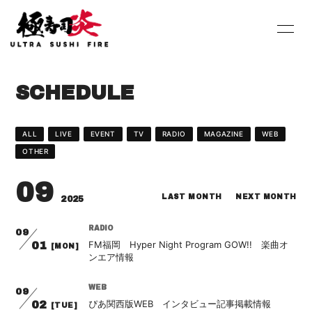
HOME
INFORMATION
SCHEDULE
SCHEDULE
PROFILE
DISCOGRAPHY
Youtube
ALL
LIVE
EVENT
TV
RADIO
MAGAZINE
WEB
OTHER
SHOP
BLOG
09
MOVIE
PHOTO
LAST MONTH
NEXT MONTH
2025
Contact
Q&A
RADIO
09
FM福岡 Hyper Night Program GOW!! 楽曲オ
01
[MON]
ンエア情報
WEB
09
ぴあ関西版WEB インタビュー記事掲載情報
02
[TUE]