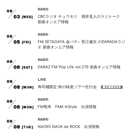
会員登録
ログイン
RADIO
09
CBCラジオ チュウモリ 酒井直人のラジトーク
03
[WED]
新曲オンエア情報
RADIO
09
FM SETAGAYA 金パラ~ 長江健次 のDARADAラジ
05
[FRI]
オ 新曲オンエア情報
RADIO
09
DARAZ FM Pop Life vol.279 楽曲オンエア情報
06
[SAT]
LIVE
09
寿司桶限定 秋の味覚ツアー壮行会
08
[MON]
RADIO
09
FM熊本 FMK InStyle 出演情報
08
[MON]
RADIO
09
NACK5 NACK de ROCK 出演情報
09
[TUE]