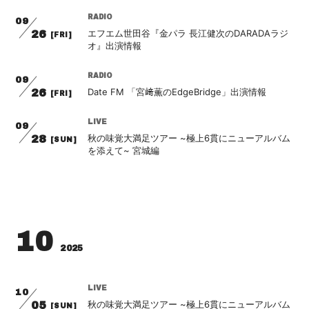
RADIO
09
エフエム世田谷『金パラ 長江健次のDARADAラジ
26
[FRI]
オ』出演情報
RADIO
09
Date FM 「宮﨑薫のEdgeBridge」出演情報
26
[FRI]
LIVE
09
秋の味覚大満足ツアー ~極上6貫にニューアルバム
28
[SUN]
を添えて~ 宮城編
10
2025
LIVE
10
秋の味覚大満足ツアー ~極上6貫にニューアルバム
05
[SUN]