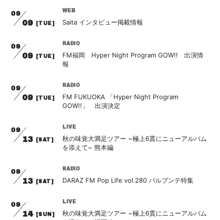
WEB
09
Saita インタビュー掲載情報
09
[TUE]
RADIO
09
FM福岡 Hyper Night Program GOW!! 出演情
09
[TUE]
報
RADIO
09
FM FUKUOKA 「Hyper Night Program
09
[TUE]
GOW!!」 出演決定
LIVE
09
秋の味覚大満足ツアー ~極上6貫にニューアルバム
13
[SAT]
を添えて~ 熊本編
RADIO
09
DARAZ FM Pop Life vol.280 パルプンテ特集
13
[SAT]
LIVE
09
秋の味覚大満足ツアー ~極上6貫にニューアルバム
14
[SUN]