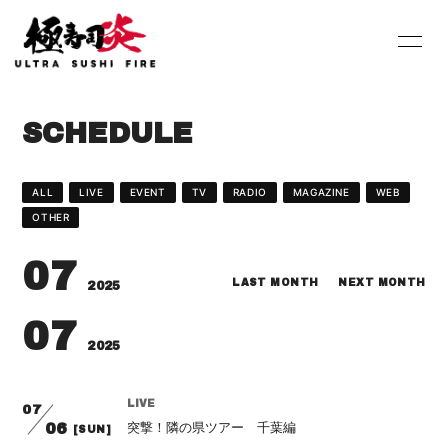
HOME
INFORMATION
SCHEDULE
SCHEDULE
PROFILE
DISCOGRAPHY
Youtube
ALL
LIVE
EVENT
TV
RADIO
MAGAZINE
WEB
OTHER
SHOP
BLOG
07
MOVIE
PHOTO
LAST MONTH
NEXT MONTH
2025
07
Contact
Q&A
2025
LIVE
07
突撃！隣の県ツアー 千葉編
06
[SUN]