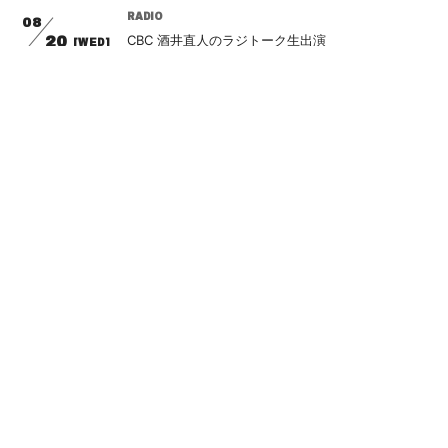
RADIO
08
CBC 酒井直人のラジトーク生出演
20
[WED]
RADIO
08
North Wave 倶楽部SOS 新曲OA情報
27
[WED]
TV
08
bayFM 森久保祥太郎の今週わず 新曲解禁情報
29
[FRI]
LIVE
08
新宿ReNY11th Anniversary presents KEN FES
31
[SUN]
24 DAY２ 出演決定