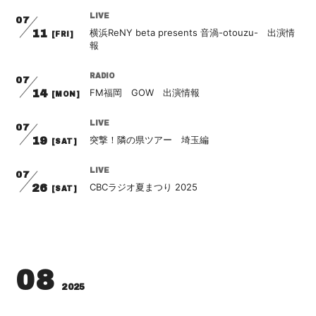
会員登録
ログイン
LIVE
07
横浜ReNY beta presents 音渦-otouzu- 出演情
11
[FRI]
報
RADIO
07
FM福岡 GOW 出演情報
14
[MON]
LIVE
07
突撃！隣の県ツアー 埼玉編
19
[SAT]
LIVE
07
CBCラジオ夏まつり 2025
26
[SAT]
08
2025