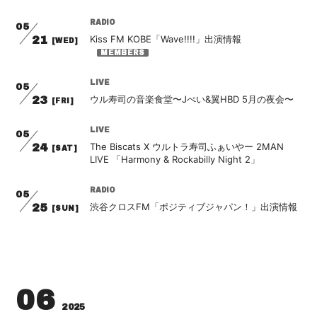
会員登録
ログイン
RADIO
05
Kiss FM KOBE「Wave!!!!」出演情報
21
[WED]
LIVE
05
ウル寿司の音楽食堂〜Jぺい&翼HBD 5月の夜会〜
23
[FRI]
LIVE
05
The Biscats X ウルトラ寿司ふぁいやー 2MAN
24
[SAT]
LIVE 「Harmony & Rockabilly Night 2」
RADIO
05
渋谷クロスFM「ポジティブジャパン！」出演情報
25
[SUN]
06
2025