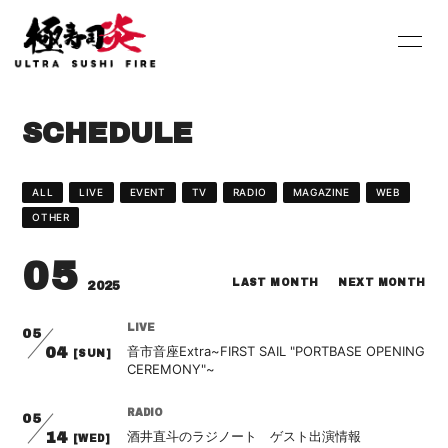
HOME
INFORMATION
SCHEDULE
SCHEDULE
PROFILE
DISCOGRAPHY
Youtube
ALL
LIVE
EVENT
TV
RADIO
MAGAZINE
WEB
OTHER
SHOP
BLOG
05
MOVIE
PHOTO
LAST MONTH
NEXT MONTH
2025
Contact
Q&A
LIVE
05
音市音座Extra~FIRST SAIL "PORTBASE OPENING
04
[SUN]
CEREMONY"~
RADIO
05
酒井直斗のラジノート ゲスト出演情報
14
[WED]