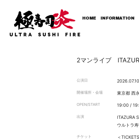
HOME
INFORMATION
2マンライブ ITAZURA ST
公演日
2026.07.1
開催場所・会場
東京都
西永
OPEN/START
19:00 / 19
出演
ITAZURA 
ウルトラ寿
チケット
＜TICKET