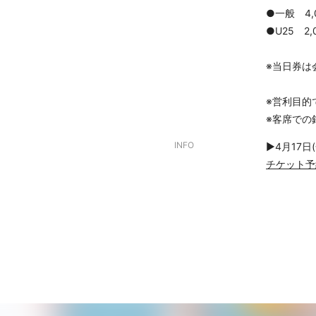
●一般 4,0
●U25 2,0
※当日券は
※営利目的
※客席での
INFO
▶︎4月17日
チケット予