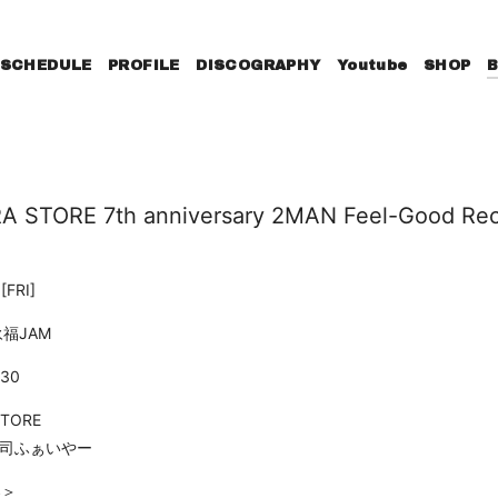
SCHEDULE
PROFILE
DISCOGRAPHY
Youtube
SHOP
ORE 7th anniversary 2MAN Feel-Good Rec
0
[FRI]
福JAM
:30
STORE
司ふぁいやー
S＞