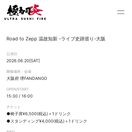
HOME
INFORMATION
Road to Zepp 温故知新 -ライブ史跡巡り-大阪
SCHEDULE
PROFILE
公演日
DISCOGRAPHY
Youtube
2026.06.20
[SAT]
SHOP
BLOG
開催場所・会場
大阪府
堺FANDANGO
MOVIE
PHOTO
OPEN/START
15:30 / 16:00
Contact
Q&A
チケット
●椅子席¥6,500(税込)＋1ドリンク
●スタンディング¥4,000(税込)＋1ドリンク
INFO