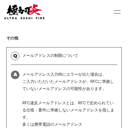
HOME
INFORMATION
その他
SCHEDULE
PROFILE
DISCOGRAPHY
Youtube
メールアドレスの制限について
Q
SHOP
BLOG
メールアドレス入力時にエラーが出た場合は、
A
MOVIE
PHOTO
ご入力いただいたメールアドレスが、RFCに準拠し
ていないメールアドレスの可能性があります。
Contact
Q&A
RFC違反メールアドレスとは、RFCで定められてい
る仕様・要件に準拠しないメールアドレスを指しま
す。
多くは携帯電話のメールアドレス